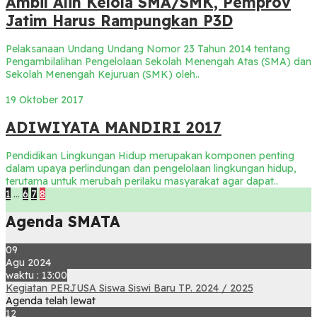
Ambil Alih Kelola SMA/SMK, Pemprov
Jatim Harus Rampungkan P3D
Pelaksanaan Undang Undang Nomor 23 Tahun 2014 tentang
Pengambilalihan Pengelolaan Sekolah Menengah Atas (SMA) dan
Sekolah Menengah Kejuruan (SMK) oleh..
19 Oktober 2017
ADIWIYATA MANDIRI 2017
Pendidikan Lingkungan Hidup merupakan komponen penting
dalam upaya perlindungan dan pengelolaan lingkungan hidup,
terutama untuk merubah perilaku masyarakat agar dapat..
1
…
6
7
8
Agenda SMATA
09
Agu 2024
waktu : 13:00
Kegiatan PERJUSA Siswa Siswi Baru TP. 2024 / 2025
Agenda telah lewat
12