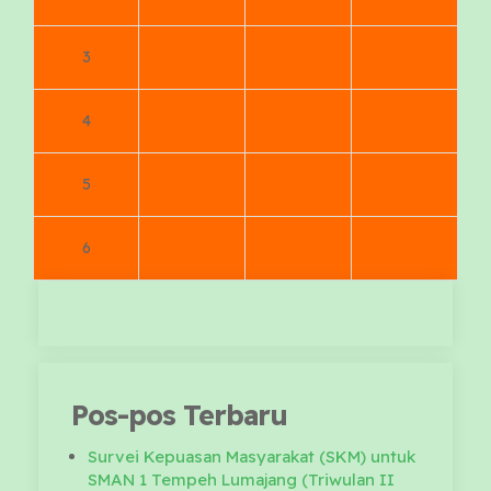
3
4
5
6
Pos-pos Terbaru
Survei Kepuasan Masyarakat (SKM) untuk
SMAN 1 Tempeh Lumajang (Triwulan II