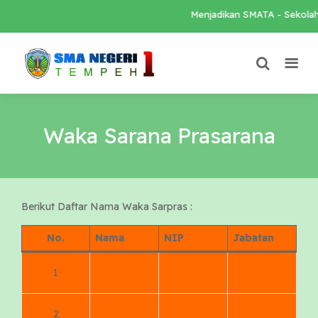
Menjadikan SMATA - Sekolah L
Waka Sarana Prasarana
Berikut Daftar Nama Waka Sarpras :
No.
Nama
NIP
Jabatan
1
2