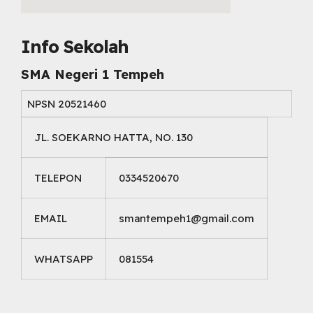
embed map html
Info Sekolah
SMA Negeri 1 Tempeh
NPSN
20521460
JL. SOEKARNO HATTA, NO. 130
TELEPON
0334520670
EMAIL
smantempeh1@gmail.com
WHATSAPP
081554