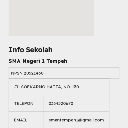
embed map html
Info Sekolah
SMA Negeri 1 Tempeh
NPSN
20521460
JL. SOEKARNO HATTA, NO. 130
TELEPON
0334520670
EMAIL
smantempeh1@gmail.com