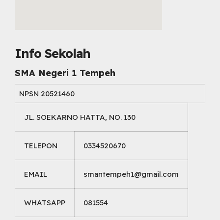
embed map html
Info Sekolah
SMA Negeri 1 Tempeh
NPSN
20521460
JL. SOEKARNO HATTA, NO. 130
TELEPON
0334520670
EMAIL
smantempeh1@gmail.com
WHATSAPP
081554