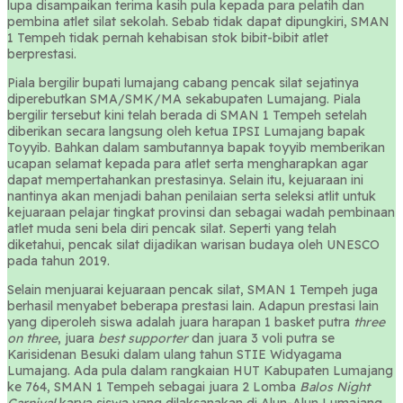
lupa disampaikan terima kasih pula kepada para pelatih dan
pembina atlet silat sekolah. Sebab tidak dapat dipungkiri, SMAN
1 Tempeh tidak pernah kehabisan stok bibit-bibit atlet
berprestasi.
Piala bergilir bupati lumajang cabang pencak silat sejatinya
diperebutkan SMA/SMK/MA sekabupaten Lumajang. Piala
bergilir tersebut kini telah berada di SMAN 1 Tempeh setelah
diberikan secara langsung oleh ketua IPSI Lumajang bapak
Toyyib. Bahkan dalam sambutannya bapak toyyib memberikan
ucapan selamat kepada para atlet serta mengharapkan agar
dapat mempertahankan prestasinya. Selain itu, kejuaraan ini
nantinya akan menjadi bahan penilaian serta seleksi atlit untuk
kejuaraan pelajar tingkat provinsi dan sebagai wadah pembinaan
atlet muda seni bela diri pencak silat. Seperti yang telah
diketahui, pencak silat dijadikan warisan budaya oleh UNESCO
pada tahun 2019.
Selain menjuarai kejuaraan pencak silat, SMAN 1 Tempeh juga
berhasil menyabet beberapa prestasi lain. Adapun prestasi lain
yang diperoleh siswa adalah juara harapan 1 basket putra
three
on three
, juara
best supporter
dan juara 3 voli putra se
Karisidenan Besuki dalam ulang tahun STIE Widyagama
Lumajang. Ada pula dalam rangkaian HUT Kabupaten Lumajang
ke 764, SMAN 1 Tempeh sebagai juara 2 Lomba
Balos Night
Carnival
karya siswa yang dilaksanakan di Alun-Alun Lumajang.