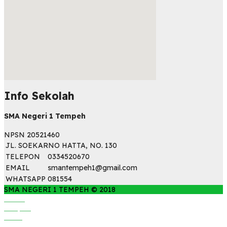
Info Sekolah
embed map html
SMA Negeri 1 Tempeh
NPSN
20521460
JL. SOEKARNO HATTA, NO. 130
TELEPON
0334520670
EMAIL
smantempeh1@gmail.com
WHATSAPP
081554
SMA NEGERI 1 TEMPEH © 2018
Home
Telepon
Email
WhatsApp