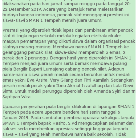
dilaksanakan pada hari jumat sampai minggu pada tanggal 20-
22 Desember 2019. Acara yang bertajuk tema melestarikan
budaya bangsa indonesia, pencak silat menggapai prestasi ini
siswa-siswi SMAN 1 Tempeh meraih juara umum.
Prestasi yang diperoleh tidak lepas dari pembinaan atlet pencak
silat di lingkungan sekolah melalui kegiatan ekstrakurikuler
maupun pemantapan yang diikuti siswa dalam organisasi pencak
silatnya masing-masing. Membawa nama SMAN 1 Tempeh ke
gelanggang pencak silat, siswa-siswi memperoleh 3 emas, 2
perak dan 2 perunggu. Dengan hasil yang diperoleh ini SMAN 1
Tempeh menjadi juara umum serta berhak membawa pulang
piala Bergilir Bupati Lumajang cabang pencak silat. Adapun
nama-nama siswa peraih medali secara beruntun untuk medali
emas yakni Eva Arsita, Very Gilang dan Fitri Kamilah. Sedangkan
peraih medali perak yakni Ibnu Akmal Izzatulhaq dan Lala Dewi
Sinta. Untuk medali perunggu diperoleh oleh Amanda Syiril dan tri
Saptiyan Wira.
Upacara penyerahan piala bergilir dilakukan di lapangan SMAN 1
Tempeh pada acara upacara bendera hari senin tanggal 6
Januari 2019. Pada sambutan pembina upacara sekaligus kepala
SMAN 1 Tempeh bapak Hasito, S.Pd mengucapkan selamat dan
sukses serta memberikan apresiasi setinggi-tingginya kepada
siswa – siswi yang telah membawa nama baik sekolah. Tidak