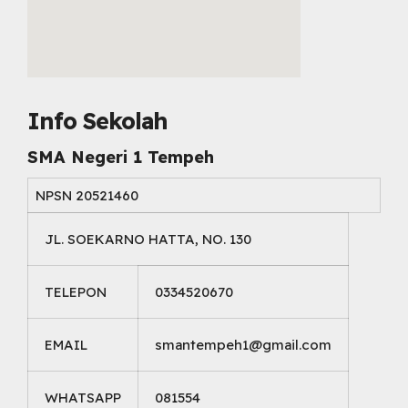
embed map html
Info Sekolah
SMA Negeri 1 Tempeh
NPSN
20521460
JL. SOEKARNO HATTA, NO. 130
TELEPON
0334520670
EMAIL
smantempeh1@gmail.com
WHATSAPP
081554