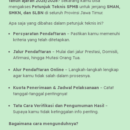
tahun ajaran 2025/2026
? Sekarang kamu bisa
mengakses
Petunjuk Teknis SPMB
untuk jenjang
SMAN,
SMKN, dan SLBN
di seluruh Provinsi Jawa Timur.
Apa saja yang dibahas dalam petunjuk teknis ini?
Persyaratan Pendaftaran
– Pastikan kamu memenuhi
kriteria yang telah ditetapkan.
Jalur Pendaftaran
– Mulai dari jalur Prestasi, Domisili,
Afirmasi, hingga Mutasi Orang Tua.
Alur Pendaftaran Online
– Langkah-langkah lengkap
agar kamu tidak salah dalam prosesnya.
Kuota Penerimaan & Jadwal Pelaksanaan
– Catat
tanggal-tanggal pentingnya!
Tata Cara Verifikasi dan Pengumuman Hasil
–
Supaya kamu tidak ketinggalan info penting.
Bagaimana cara mengunduhnya?