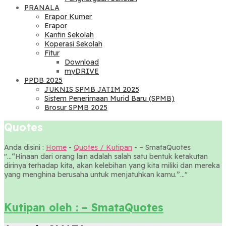
PRANALA
Erapor Kumer
Erapor
Kantin Sekolah
Koperasi Sekolah
Fitur
Download
myDRIVE
PPDB 2025
JUKNIS SPMB JATIM 2025
Sistem Penerimaan Murid Baru (SPMB)
Brosur SPMB 2025
Quotes
Anda disini :
Home
-
Quotes / Kutipan
-
– SmataQuotes
"...“Hinaan dari orang lain adalah salah satu bentuk ketakutan
dirinya terhadap kita, akan kelebihan yang kita miliki dan mereka
yang menghina berusaha untuk menjatuhkan kamu.”..."
Kutipan oleh : – SmataQuotes