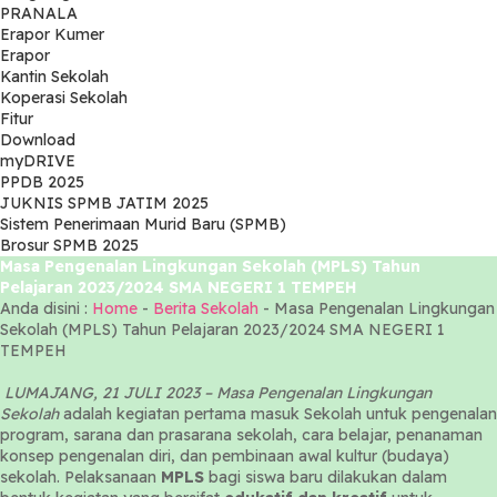
PRANALA
Erapor Kumer
Erapor
Kantin Sekolah
Koperasi Sekolah
Fitur
Download
myDRIVE
PPDB 2025
JUKNIS SPMB JATIM 2025
Sistem Penerimaan Murid Baru (SPMB)
Brosur SPMB 2025
Masa Pengenalan Lingkungan Sekolah (MPLS) Tahun
Pelajaran 2023/2024 SMA NEGERI 1 TEMPEH
Anda disini :
Home
-
Berita Sekolah
-
Masa Pengenalan Lingkungan
Sekolah (MPLS) Tahun Pelajaran 2023/2024 SMA NEGERI 1
TEMPEH
LUMAJANG, 21 JULI 2023 –
Masa Pengenalan Lingkungan
Sekolah
adalah kegiatan pertama masuk Sekolah untuk pengenalan
program, sarana dan prasarana sekolah, cara belajar, penanaman
konsep pengenalan diri, dan pembinaan awal kultur (budaya)
sekolah. Pelaksanaan
MPLS
bagi siswa baru dilakukan dalam