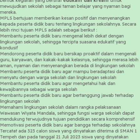
bentuk kegiatan yang bersifat
edukatif dan kreatif
untuk
mewujudkan sekolah sebagai taman belajar yang nyaman bagi
mereka.
MPLS bertujuan memberikan kesan positif dan menyenangkan
kepada peserta didik baru tentang lingkungan sekolahnya. Secara
lebih rinci tujuan MPLS adalah sebagai berikut :
Membantu peserta didik baru mengenal lebih dekat dengan
lingkungan sekolah, sehingga tercipta suasana edukatif yang
kondusif
Mendorong peserta didik baru bersikap proaktif dalam mengenali
guru, karyawan, dan kakak-kakak kelasnya, sehingga merasa lebih
aman, nyaman dan menyenangkan berada di lingkungan sekolah
Membantu peserta didik baru agar mampu beradaptasi dan
menyatu dengan warga sekolah dan lingkungan sekolah
Membantu peserta didik baru agar mengetahui hak dan
kewajibannya sebagai warga sekolah
Membantu peserta didik baru agar bertanggung jawab terhadap
lingkungan sekolah
Memahami lingkungan sekolah dalam rangka pelaksanaan
Wawasan Wiyata Mandala, sehingga fungsi warga sekolah dapat
mendukung terwujudnya tujuan pendidikan secara komprehensif
Memotivasi peserta didik baru agar bangga terhadap sekolahnya
Tercatat ada 323 calon siswa yang dinyatakan diterima di SMAN 1
Tempeh dan pada tanggal 21 Juli 2023 siswa yang dinyatakan