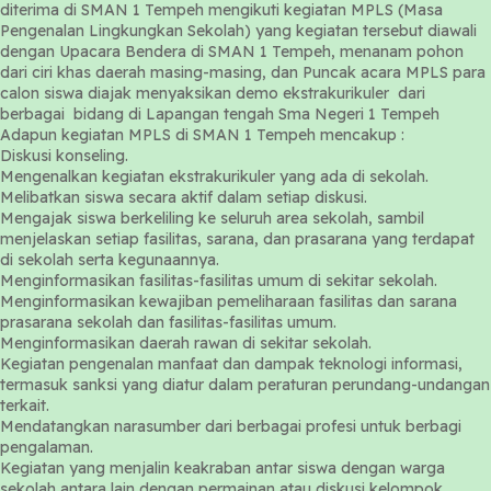
diterima di SMAN 1 Tempeh mengikuti kegiatan MPLS (Masa
Pengenalan Lingkungkan Sekolah) yang kegiatan tersebut diawali
dengan Upacara Bendera di SMAN 1 Tempeh, menanam pohon
dari ciri khas daerah masing-masing, dan Puncak acara MPLS para
calon siswa diajak menyaksikan demo ekstrakurikuler dari
berbagai bidang di Lapangan tengah Sma Negeri 1 Tempeh
Adapun kegiatan MPLS di SMAN 1 Tempeh mencakup :
Diskusi konseling.
Mengenalkan kegiatan ekstrakurikuler yang ada di sekolah.
Melibatkan siswa secara aktif dalam setiap diskusi.
Mengajak siswa berkeliling ke seluruh area sekolah, sambil
menjelaskan setiap fasilitas, sarana, dan prasarana yang terdapat
di sekolah serta kegunaannya.
Menginformasikan fasilitas-fasilitas umum di sekitar sekolah.
Menginformasikan kewajiban pemeliharaan fasilitas dan sarana
prasarana sekolah dan fasilitas-fasilitas umum.
Menginformasikan daerah rawan di sekitar sekolah.
Kegiatan pengenalan manfaat dan dampak teknologi informasi,
termasuk sanksi yang diatur dalam peraturan perundang-undangan
terkait.
Mendatangkan narasumber dari berbagai profesi untuk berbagi
pengalaman.
Kegiatan yang menjalin keakraban antar siswa dengan warga
sekolah antara lain dengan permainan atau diskusi kelompok.