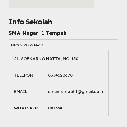
embed map html
Info Sekolah
SMA Negeri 1 Tempeh
NPSN
20521460
JL. SOEKARNO HATTA, NO. 130
TELEPON
0334520670
EMAIL
smantempeh1@gmail.com
WHATSAPP
081554