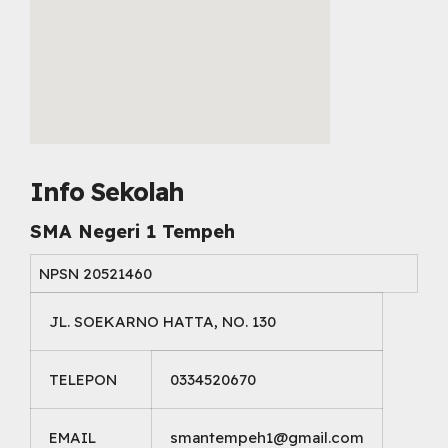
embed map html
Info Sekolah
SMA Negeri 1 Tempeh
NPSN
20521460
JL. SOEKARNO HATTA, NO. 130
TELEPON
0334520670
EMAIL
smantempeh1@gmail.com