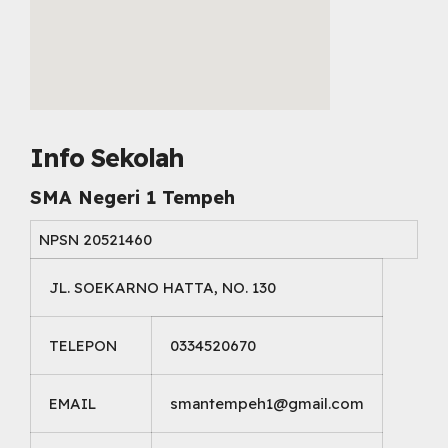
embed map html
Info Sekolah
SMA Negeri 1 Tempeh
NPSN
20521460
JL. SOEKARNO HATTA, NO. 130
TELEPON
0334520670
EMAIL
smantempeh1@gmail.com