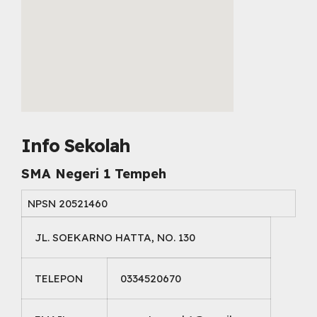
embed map html
Info Sekolah
SMA Negeri 1 Tempeh
NPSN
20521460
JL. SOEKARNO HATTA, NO. 130
TELEPON
0334520670