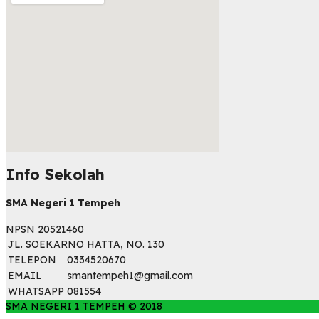
Info Sekolah
embed map html
SMA Negeri 1 Tempeh
NPSN
20521460
JL. SOEKARNO HATTA, NO. 130
TELEPON
0334520670
EMAIL
smantempeh1@gmail.com
WHATSAPP
081554
SMA NEGERI 1 TEMPEH © 2018
Home