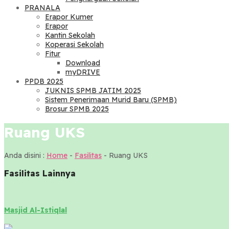
PRANALA
Erapor Kumer
Erapor
Kantin Sekolah
Koperasi Sekolah
Fitur
Download
myDRIVE
PPDB 2025
JUKNIS SPMB JATIM 2025
Sistem Penerimaan Murid Baru (SPMB)
Brosur SPMB 2025
Ruang UKS
Anda disini :
Home
-
Fasilitas
-
Ruang UKS
Fasilitas Lainnya
Masjid Al-Istiqlal