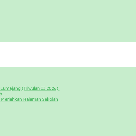
Lumajang (Triwulan II 2026)
h
Meriahkan Halaman Sekolah