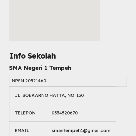
embed map html
Info Sekolah
SMA Negeri 1 Tempeh
NPSN
20521460
JL. SOEKARNO HATTA, NO. 130
TELEPON
0334520670
EMAIL
smantempeh1@gmail.com