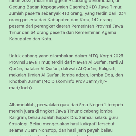
tahun 2023, mulai menggelar 9 cabang perlombaan, di
Gedung Badan Kepegawaian Daerah(BKD) Jawa Timur.
Jumlah peserta sebanyak 410 orang, yang terdiri dari 234
orang peserta dari Kabupaten dan Kota, 142 orang
peserta dari perangkat daerah Pemerintah Provinsi Jawa
Timur dan 34 orang peserta dari Kementerian Agama
Kabupaten dan Kota.
Untuk cabang yang dilombakan dalam MTQ Korpri 2023
Provinsi Jawa Timur, terdiri dari tilawah Al Qur’an, tartil Al
Qur’an, hafalan Al Qur’an, dakwah Al Qur’an, Kaligrafi,
makalah Ilmiah Al Qur’an, lomba adzan, lomba Doa, dan
Khotbah Jumat (MC Diskominfo Prov Jatim/hjr-
mad/toeb).
Alhamdulilah, perwakilan guru dari Sma Negeri 1 tempeh
meraih juara di tingkat Jawa Timur dicabang lomba
Kaligrafi, beliau adalah Bapak Drs. Samsul selaku guru
Sosiologi. Beliau mengerjakan hasil kaligrafi tersebut
selama 7 Jam Nonstop, dan hasil jerih payah beliau