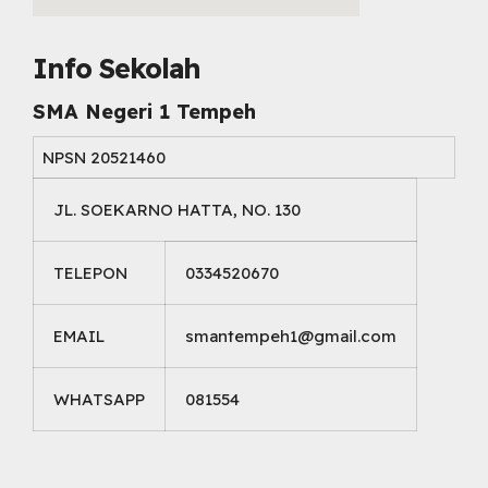
embed map html
Info Sekolah
SMA Negeri 1 Tempeh
NPSN
20521460
JL. SOEKARNO HATTA, NO. 130
TELEPON
0334520670
EMAIL
smantempeh1@gmail.com
WHATSAPP
081554