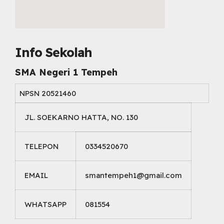
embed map html
Info Sekolah
SMA Negeri 1 Tempeh
NPSN
20521460
JL. SOEKARNO HATTA, NO. 130
TELEPON
0334520670
EMAIL
smantempeh1@gmail.com
WHATSAPP
081554